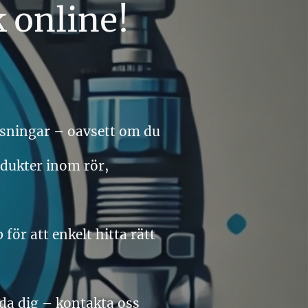
 online!
lösningar – oavsett om du
odukter inom rör,
ör att enkelt hitta rätt
uida dig – kontakta oss