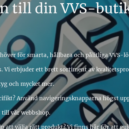
till din VVS-butik
behöver för smarta, hållbara och pålitliga VVS-
. Vi erbjuder ett brett sortiment av kvalitetspr
ktyg och mycket mer.
ecifikt? Använd navigeringsknapparna högst upp f
till vår webbshop.
lp att välja rätt produkt? Vi finns här för att g