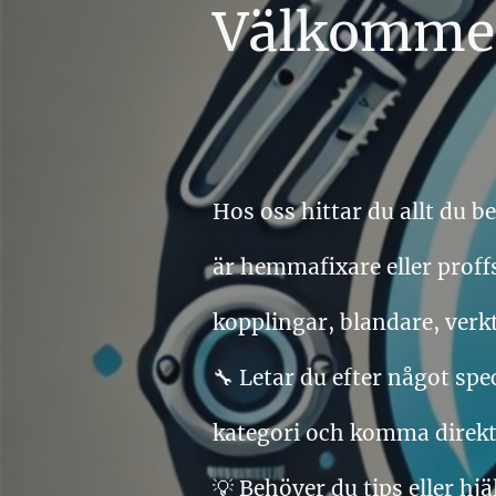
Välkommen 
Hos oss hittar du allt du 
är hemmafixare eller proffs
kopplingar, blandare, ver
🔧 Letar du efter något sp
kategori och komma direkt 
💡 Behöver du tips eller hjä